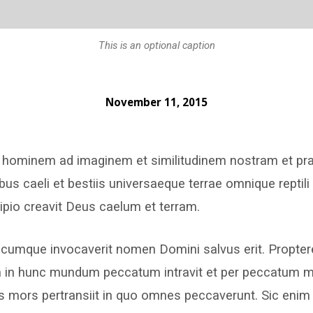
This is an optional caption
November 11, 2015
s hominem ad imaginem et similitudinem nostram et pra
libus caeli et bestiis universaeque terrae omnique repti
ncipio creavit Deus caelum et terram.
cumque invocaverit nomen Domini salvus erit. Proptere
n hunc mundum peccatum intravit et per peccatum mor
mors pertransiit in quo omnes peccaverunt. Sic enim 