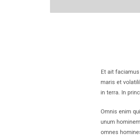
Et ait faciamu
maris et volati
in terra. In pri
Omnis enim qui
unum hominem i
omnes homines 